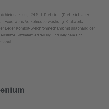
hteinsatz, sog. 24 Std. Drehstuhl (Dreht sich aber
olizei, Feuerwehr, Verkehrsüberwachung, Kraftwerk,
 oder Leder Komfort-Synchronmechanik mit unabhängiger
nstütze Sitztiefenverstellung und neigbare und
tional
Xenium