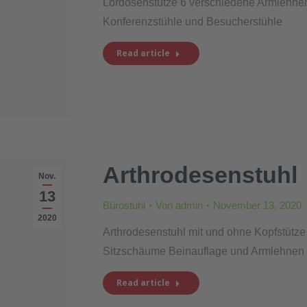
Lordosenstütze 6 verschiedene Armlehne
Konferenzstühle und Besucherstühle
Read article
Arthrodesenstuhl
Nov.
13
Bürostuhl
Von
admin
November 13, 2020
2020
Arthrodesenstuhl mit und ohne Kopfstütz
Sitzschäume Beinauflage und Armlehnen 
Read article