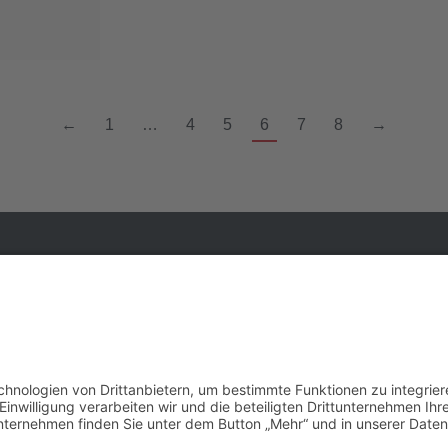
←
1
…
4
5
6
7
8
→
Telefon
+49 (0) 2174 49994 0
Adresse
Solinger Straße 18b, 42799 Leichlingen