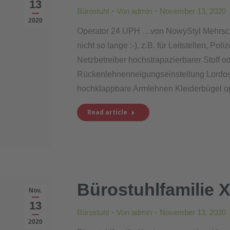
13
Bürostuhl
Von
admin
November 13, 2020
2020
Operator 24 UPH …von NowyStyl Mehrschic
nicht so lange :-), z.B. für Leitstellen, P
Netzbetreiber hochstrapazierbarer Stoff
Rückenlehnenneigungseinstellung Lordose
hochklappbare Armlehnen Kleiderbügel op
Read article
Bürostuhlfamilie 
Nov.
13
Bürostuhl
Von
admin
November 13, 2020
2020