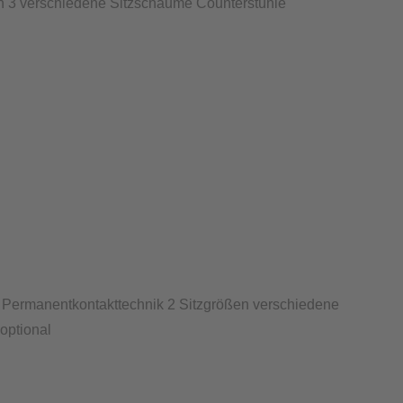
n 3 verschiedene Sitzschäume Counterstühle
e Permanentkontakttechnik 2 Sitzgrößen verschiedene
optional