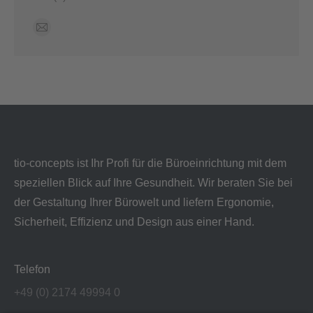
Finden Sie uns auf:
E-
Mail
page
opens
in
new
window
tio-concepts ist Ihr Profi für die Büroeinrichtung mit dem
speziellen Blick auf Ihre Gesundheit. Wir beraten Sie bei
der Gestaltung Ihrer Bürowelt und liefern Ergonomie,
Sicherheit, Effizienz und Design aus einer Hand.
Telefon
+49 (0) 2174 49994 0