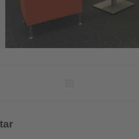
Next
project:
tar