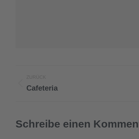
Project
ZURÜCK
Cafeteria
navigation
Previous
project:
Schreibe einen Kommen