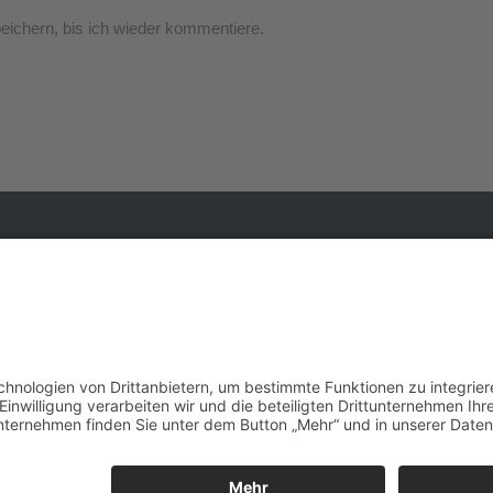
ichern, bis ich wieder kommentiere.
Telefon
+49 (0) 2174 49994 0
Adresse
Solinger Straße 18b, 42799 Leichlingen