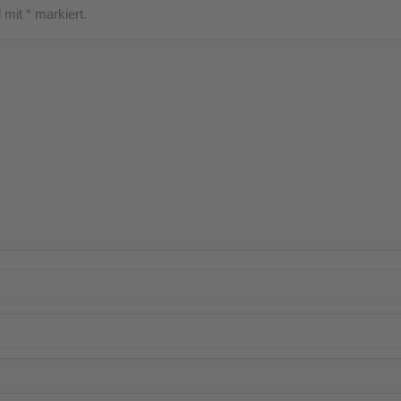
d mit
*
markiert.