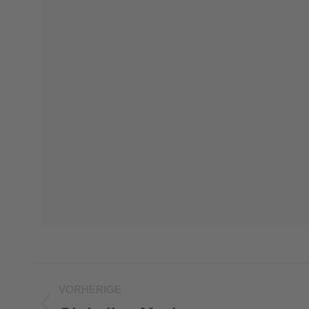
Project
VORHERIGE