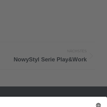
NÄCHSTES
NowyStyl Serie Play&Work
Impressum