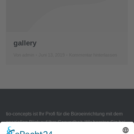
gallery
Von
admin
Juni 13, 2019
Kommentar hinterlassen
tio-concepts ist Ihr Profi für die Büroeinrichtung mit dem
speziellen Blick auf Ihre Gesundheit. Wir beraten Sie bei
der Gestaltung Ihrer Bürowelt und liefern Ergonomie,